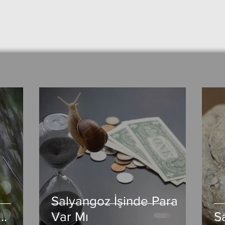
Salyangoz İşinde Para
Var Mı
S