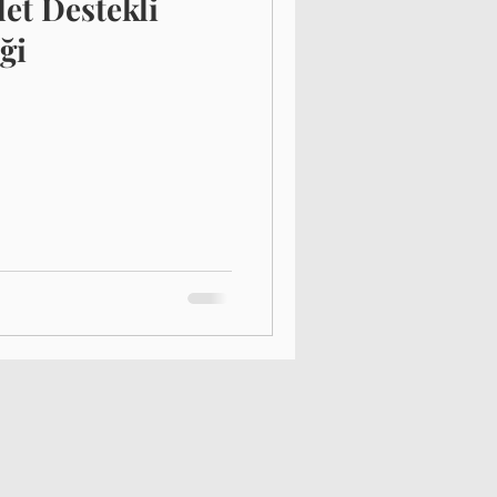
let Destekli
ği