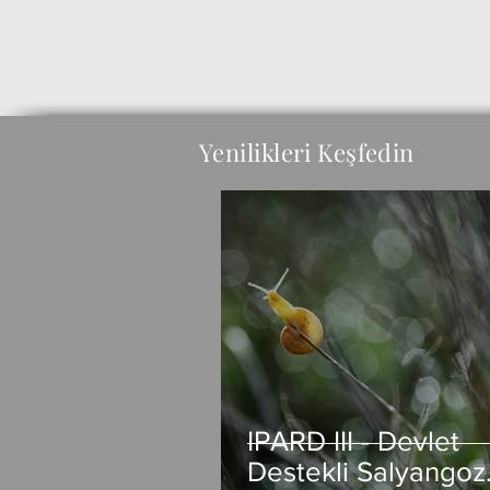
Yenilikleri Keşfedin
IPARD III - Devlet
Destekli Salyangoz