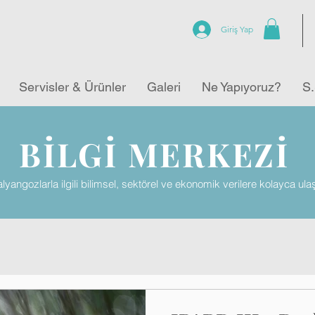
Giriş Yap
Servisler & Ürünler
Galeri
Ne Yapıyoruz?
S.
BİLGİ MERKEZİ
lyangozlarla ilgili bilimsel, sektörel ve ekonomik verilere kolayca ula