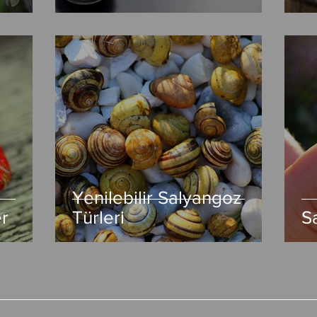
Yenilebilir Salyangoz
r
Türleri
S