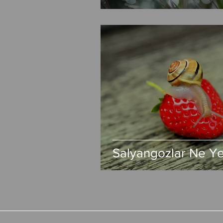
Çiftliği
Salyangozlar Ne Ye