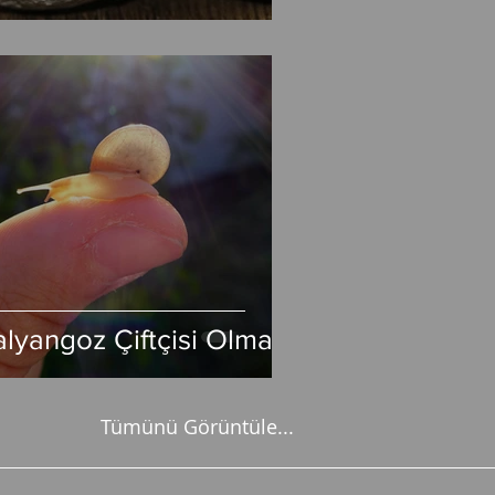
alyangoz Çiftçisi Olmak
Tümünü Görüntüle...